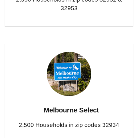
32953
Melbourne Select
2,500 Households in zip codes 32934