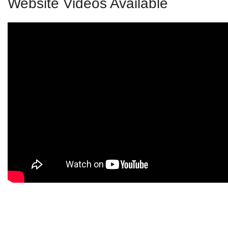
Website Videos Available