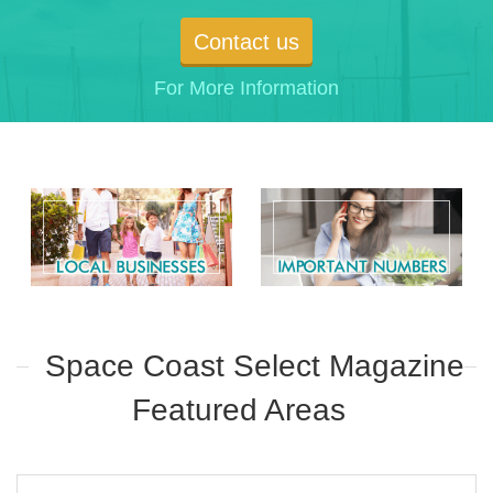
Contact us
For More Information
Space Coast Select Magazine
Featured Areas